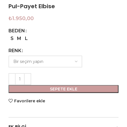
Pul-Payet Elbise
₺
1.950,00
BEDEN
S
M
L
RENK
SEPETE EKLE
Favorilere ekle
EK BILGI