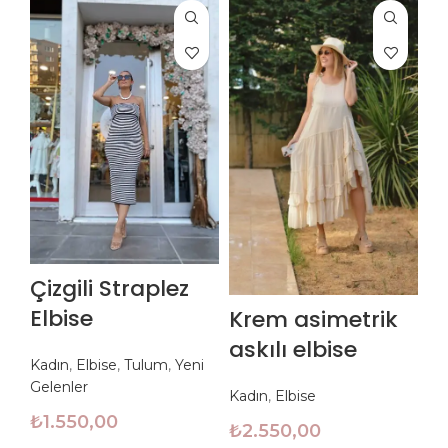
M
Çizgili Straplez
Ü
Elbise
Krem asimetrik
P
askılı elbise
Kadın
,
Elbise
,
Tulum
,
Yeni
E
Gelenler
Kadın
,
Elbise
₺
1.550,00
Ka
₺
2.550,00
₺