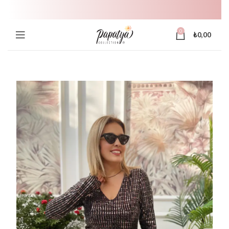
0
₺
0,00